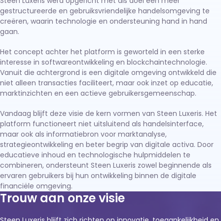
Steen Luxeris werd opgericht met als doel een meer
gestructureerde en gebruiksvriendelijke handelsomgeving te
creëren, waarin technologie en ondersteuning hand in hand
gaan.
Het concept achter het platform is geworteld in een sterke
interesse in softwareontwikkeling en blockchaintechnologie.
Vanuit die achtergrond is een digitale omgeving ontwikkeld die
niet alleen transacties faciliteert, maar ook inzet op educatie,
marktinzichten en een actieve gebruikersgemeenschap.
Vandaag blijft deze visie de kern vormen van Steen Luxeris. Het
platform functioneert niet uitsluitend als handelsinterface,
maar ook als informatiebron voor marktanalyse,
strategieontwikkeling en beter begrip van digitale activa. Door
educatieve inhoud en technologische hulpmiddelen te
combineren, ondersteunt Steen Luxeris zowel beginnende als
ervaren gebruikers bij hun ontwikkeling binnen de digitale
financiële omgeving.
Trouw aan onze visie
Steen Luxeris blijft zich richten op innovatie, toegankelijkheid en